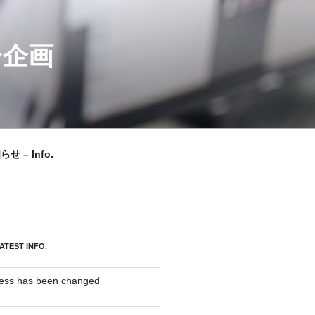
ー企画
せ – Info.
EST INFO.
ress has been changed