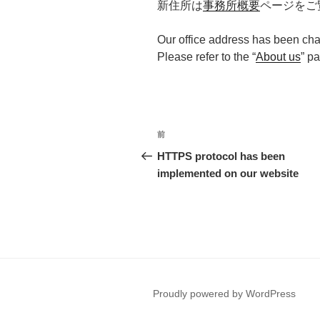
新住所は
事務所概要
ページをご
Our office address has been ch
Please refer to the “
About us
” p
投
過
前
稿
去
HTTPS protocol has been
の
implemented on our website
ナ
投
ビ
稿
ゲ
ー
シ
Proudly powered by WordPress
ョ