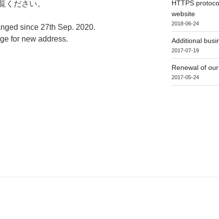
HTTPS protoco
覧ください。
website
2018-06-24
anged since 27th Sep. 2020.
age for new address.
Additional busi
2017-07-19
Renewal of our
2017-05-24