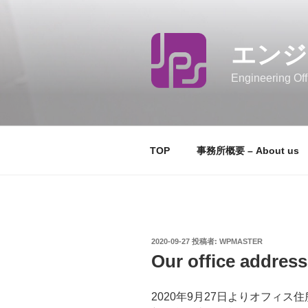
コ
ン
テ
エンジ
ン
ツ
Engineering Off
へ
ス
キ
ッ
TOP
事務所概要 – About us
プ
投
2020-09-27
投稿者:
WPMASTER
稿
Our office addres
日:
2020年9月27日よりオフィス