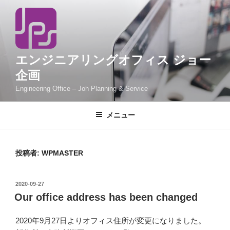
コ
ン
テ
ン
ツ
エンジニアリングオフィス ジョー
へ
企画
ス
Engineering Office – Joh Planning & Service
キ
ッ
メニュー
プ
投稿者:
WPMASTER
投
2020-09-27
稿
Our office address has been changed
日:
2020年9月27日よりオフィス住所が変更になりました。