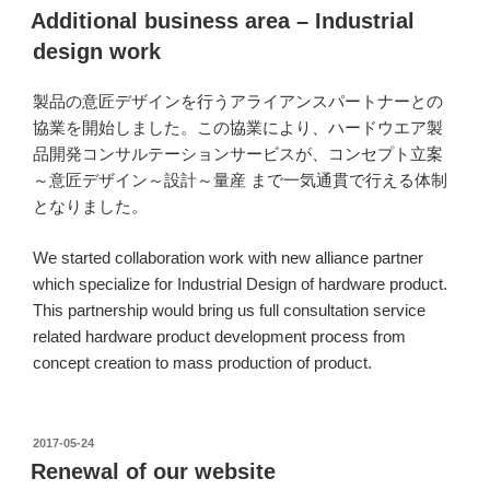
稿
Additional business area – Industrial
日:
design work
製品の意匠デザインを行うアライアンスパートナーとの
協業を開始しました。この協業により、ハードウエア製
品開発コンサルテーションサービスが、コンセプト立案
～意匠デザイン～設計～量産 まで一気通貫で行える体制
となりました。
We started collaboration work with new alliance partner
which specialize for Industrial Design of hardware product.
This partnership would bring us full consultation service
related hardware product development process from
concept creation to mass production of product.
投
2017-05-24
稿
Renewal of our website
日: